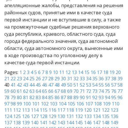
апелляционные жалобы, представления на решения
районных судов, принятые ими в качестве суда
первой инстанции и не вступившие в силу, а также
на промежуточные судебные решения верховного
суда республики, краевого, областного суда, суда
города федерального значения, суда автономной
области, суда автономного округа, вынесенные ими
в ходе производства по уголовному делу в
качестве суда первой инстанции.
Pages:
1
2
3
4
5
6
7
8
9
10
11
12
13
14
15
16
17
18
19
20
21
22
23
24
25
26
27
28
29
30
31
32
33
34
35
36
37
38
39
40
41
42
43
44
45
46
47
48
49
50
51
52
53
54
55
56
57
58
59
60
61
62
63
64
65
66
67
68
69
70
71
72
73
74
75
76
77
78
79
80
81
82
83
84
85
86
87
88
89
90
91
92
93
94
95
96
97
98
99
100
101
102
103
104
105
106
107
108
109
110
111
112
113
114
115
116
117
118
119
120
121
122
123
124
125
126
127
128
129
130
131
132
133
134
135
136
137
138
139
140
141
142
143
144
145
146
147
148
149