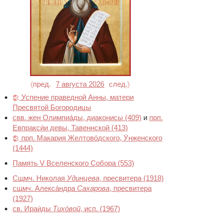
〈пред.
7 августа 2026
след.〉
Успение праведной Анны, матери
Пресвятой Богородицы
свв. жен Олимпиа́ды, диаконисы
(409)
и
прп.
Евпракси́и девы, Тавеннской
(413)
прп. Макария Желтово́дского, У́нженского
(1444)
Память V Вселенского Собора
(553)
Сщмч. Николая
Удинцева
, пресвитера
(1918)
сщмч. Алекса́ндра
Сахарова
, пресвитера
(1927)
св. Ираи́ды
Тихо́вой
, исп.
(1967)