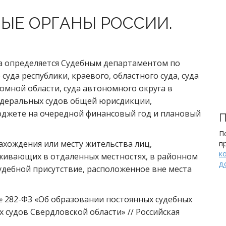
ЫЕ ОРГАНЫ РОССИИ.
да определяется Судебным департаментом по
уда республики, краевого, областного суда, суда
омной области, суда автономного округа в
едеральных судов общей юрисдикции,
джете на очередной финансовый год и плановый
П
П
ахождения или месту жительства лиц,
п
к
оживающих в отдаленных местностях, в районном
д
удебной присутствие, расположенное вне места
 № 282-ФЗ «Об образовании постоянных судебных
 судов Свердловской области» // Российская