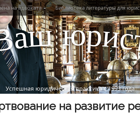
мена на адвоката
Библиотека литературы для юрис
ю
р
ш
и
а
с
В
Успешная юридическая практика с 1993 года
твование на развитие р