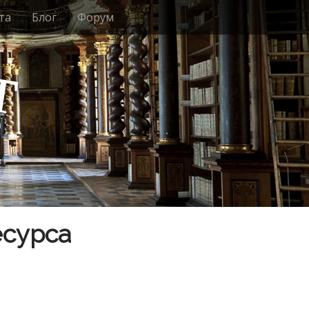
та
Блог
Форум
т
есурса