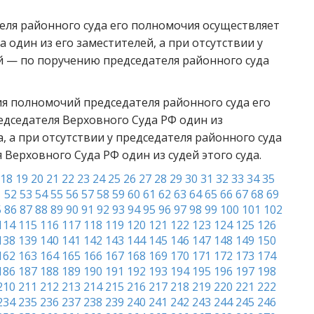
теля районного суда его полномочия осуществляет
 один из его заместителей, а при отсутствии у
й — по поручению председателя районного суда
я полномочий председателя районного суда его
дседателя Верховного Суда РФ один из
, а при отсутствии у председателя районного суда
Верховного Суда РФ один из судей этого суда.
18
19
20
21
22
23
24
25
26
27
28
29
30
31
32
33
34
35
1
52
53
54
55
56
57
58
59
60
61
62
63
64
65
66
67
68
69
5
86
87
88
89
90
91
92
93
94
95
96
97
98
99
100
101
102
114
115
116
117
118
119
120
121
122
123
124
125
126
138
139
140
141
142
143
144
145
146
147
148
149
150
162
163
164
165
166
167
168
169
170
171
172
173
174
186
187
188
189
190
191
192
193
194
195
196
197
198
210
211
212
213
214
215
216
217
218
219
220
221
222
234
235
236
237
238
239
240
241
242
243
244
245
246