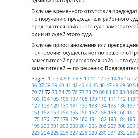
администратора суда.
В случае временного отсутствия председа
по поручению председателя районного суда
председателя районного суда заместителе
один из судей этого суда.
В случае приостановления или прекращени
полномочия осуществляет по решению Пре
заместителей председателя районного суда
заместителей — по решению Председателя 
Pages:
1
2
3
4
5
6
7
8
9
10
11
12
13
14
15
16
17
36
37
38
39
40
41
42
43
44
45
46
47
48
49
50
5
70
71
72
73
74
75
76
77
78
79
80
81
82
83
84
8
103
104
105
106
107
108
109
110
111
112
113
127
128
129
130
131
132
133
134
135
136
137
151
152
153
154
155
156
157
158
159
160
161
175
176
177
178
179
180
181
182
183
184
185
199
200
201
202
203
204
205
206
207
208
209
223
224
225
226
227
228
229
230
231
232
233