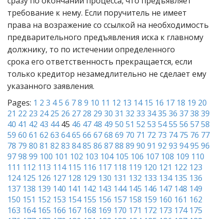
сразу по окончании процесса, что предъявляет
требование к нему. Если поручитель не имеет
права на возражение со ссылкой на необходимость
предварительного предъявления иска к главному
должнику, то по истечении определенного
срока его ответственность прекращается, если
только кредитор незамедлительно не сделает ему
указанного заявления.
Pages:
1
2
3
4
5
6
7
8
9
10
11
12
13
14
15
16
17
18
19
20
21
22
23
24
25
26
27
28
29
30
31
32
33
34
35
36
37
38
39
40
41
42
43
44
45
46
47
48
49
50
51
52
53
54
55
56
57
58
59
60
61
62
63
64
65
66
67
68
69
70
71
72
73
74
75
76
77
78
79
80
81
82
83
84
85
86
87
88
89
90
91
92
93
94
95
96
97
98
99
100
101
102
103
104
105
106
107
108
109
110
111
112
113
114
115
116
117
118
119
120
121
122
123
124
125
126
127
128
129
130
131
132
133
134
135
136
137
138
139
140
141
142
143
144
145
146
147
148
149
150
151
152
153
154
155
156
157
158
159
160
161
162
163
164
165
166
167
168
169
170
171
172
173
174
175