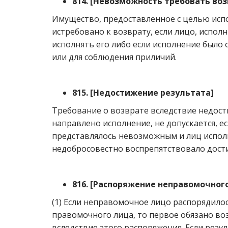
814.
[
Невозможность требовать воз
Имущество, предоставленное с целью испо
истребовано к возврату, если лицо, исполн
исполнять его либо если исполнение было
или для соблюдения приличий.
815.
[
Недостижение результата
]
Требование о возврате вследствие недост
направлено исполнение, не допускается, ес
представлялось невозможным и лиц исполн
недобросовестно воспрепятствовало дост
816.
[
Распоряжение неправомочног
(1) Если неправомочное лицо распорядило
правомочного лица, то первое обязано в
вследствие этого распоряжения. Если рез