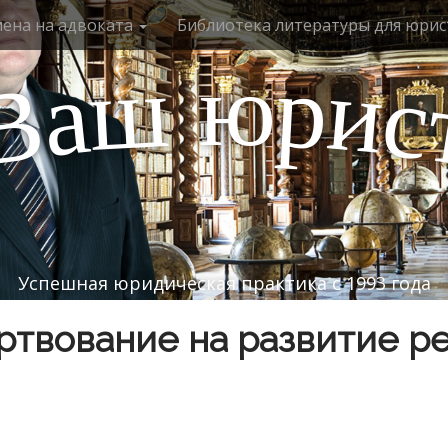
мена на адвоката
Библиотека литературы для юрис
ю
р
ш
и
а
с
В
Успешная юридическая практика с 1993 года
твование на развитие р