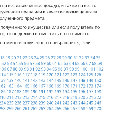
 на все извлеченные доходы, и также на все то,
лученного права или в качестве возмещения за
олученного предмета.
в полученного имущества или если получатель по
го, то он должен возместить его стоимость.
 стоимости полученного превращается, если
18
19
20
21
22
23
24
25
26
27
28
29
30
31
32
33
34
35
1
52
53
54
55
56
57
58
59
60
61
62
63
64
65
66
67
68
69
5
86
87
88
89
90
91
92
93
94
95
96
97
98
99
100
101
102
114
115
116
117
118
119
120
121
122
123
124
125
126
138
139
140
141
142
143
144
145
146
147
148
149
150
162
163
164
165
166
167
168
169
170
171
172
173
174
186
187
188
189
190
191
192
193
194
195
196
197
198
210
211
212
213
214
215
216
217
218
219
220
221
222
234
235
236
237
238
239
240
241
242
243
244
245
246
258
259
260
261
262
263
264
265
266
267
268
269
270