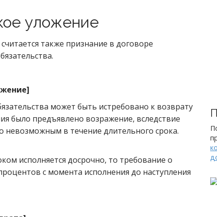
кое уложение
 считается также признание в договоре
бязательства.
ажение
]
обязательства может быть истребовано к возврату
П
ания было предъявлено возражение, вследствие
П
о невозможным в течение длительного срока.
п
к
д
роком исполняется досрочно, то требование о
 процентов с момента исполнения до наступления