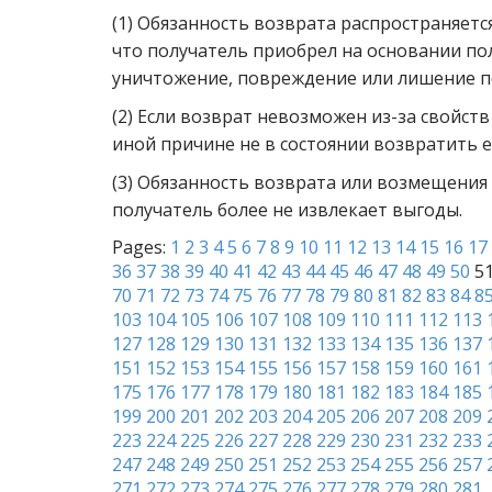
(1) Обязанность возврата распространяется
что получатель приобрел на основании по
уничтожение, повреждение или лишение п
(2) Если возврат невозможен из-за свойст
иной причине не в состоянии возвратить е
(3) Обязанность возврата или возмещения
получатель более не извлекает выгоды.
Pages:
1
2
3
4
5
6
7
8
9
10
11
12
13
14
15
16
17
36
37
38
39
40
41
42
43
44
45
46
47
48
49
50
5
70
71
72
73
74
75
76
77
78
79
80
81
82
83
84
8
103
104
105
106
107
108
109
110
111
112
113
127
128
129
130
131
132
133
134
135
136
137
151
152
153
154
155
156
157
158
159
160
161
175
176
177
178
179
180
181
182
183
184
185
199
200
201
202
203
204
205
206
207
208
209
223
224
225
226
227
228
229
230
231
232
233
247
248
249
250
251
252
253
254
255
256
257
271
272
273
274
275
276
277
278
279
280
281