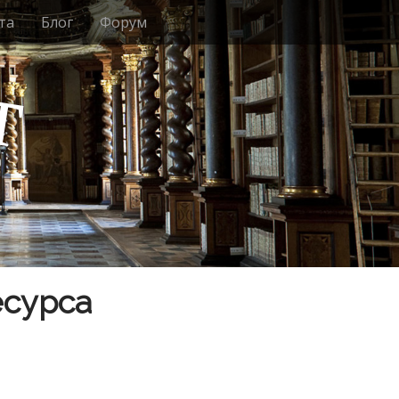
та
Блог
Форум
т
есурса