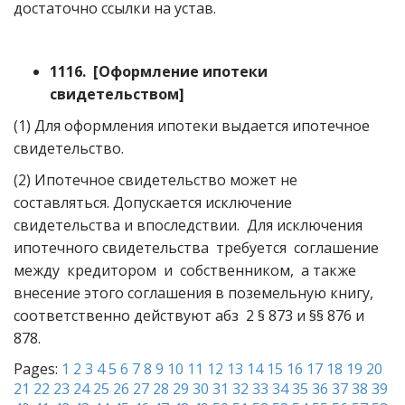
достаточно ссылки на устав.
1116. [Оформление ипотеки
свидетельством]
(1) Для оформления ипотеки выдается ипотечное
свидетельство.
(2) Ипотечное свидетельство может не
составляться. Допускается исключение
свидетельства и впоследствии. Для исключения
ипотечного свидетельства требуется соглашение
между кредитором и собственником, а также
внесение этого соглашения в поземельную книгу,
соответственно действуют абз 2 § 873 и §§ 876 и
878.
Pages:
1
2
3
4
5
6
7
8
9
10
11
12
13
14
15
16
17
18
19
20
21
22
23
24
25
26
27
28
29
30
31
32
33
34
35
36
37
38
39